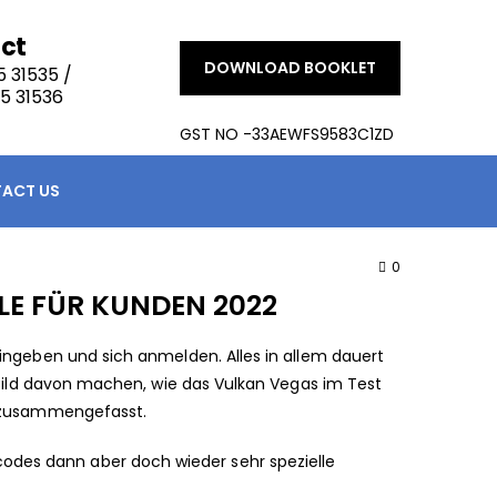
ct
DOWNLOAD BOOKLET
 31535 /
5 31536
GST NO -33AEWFS9583C1ZD
ACT US
0
LE FÜR KUNDEN 2022
ingeben und sich anmelden. Alles in allem dauert
n Bild davon machen, wie das Vulkan Vegas im Test
n zusammengefasst.
odes dann aber doch wieder sehr spezielle