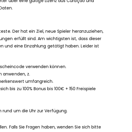
eter über eine gültige Lizenz aus Curaçao und
Daten.
este. Der hat ein Ziel, neue Spieler heranzuziehen,
gen erfüllt sind. Am wichtigsten ist, dass dieser
 und eine Einzahlung getätigt haben. Leider ist
Gutscheincode verwenden können.
ln anwenden, z.
emerkenswert umfangreich.
ich bis zu 100% Bonus bis 100€ + 150 Freispiele
on rund um die Uhr zur Verfügung.
en. Falls Sie Fragen haben, wenden Sie sich bitte