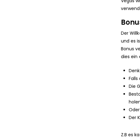
Vegas wi
verwende
Bonu
Der Will
und es i
Bonus ve
dies ein
Denk
Falls
Die 
Besta
hole
Oder 
Der K
Z.B es k