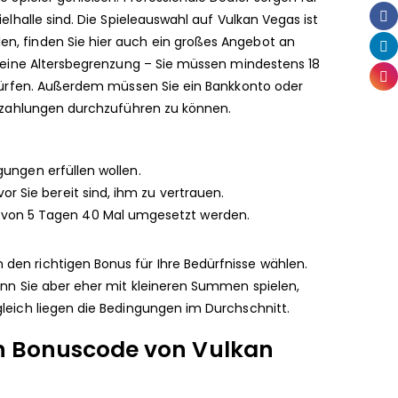
elhalle sind. Die Spieleauswahl auf Vulkan Vegas ist
n, finden Sie hier auch ein großes Angebot an
es eine Altersbegrenzung – Sie müssen mindestens 18
u dürfen. Außerdem müssen Sie ein Bankkonto oder
Auszahlungen durchzuführen zu können.
gungen erfüllen wollen.
 Sie bereit sind, ihm zu vertrauen.
von 5 Tagen 40 Mal umgesetzt werden.
den richtigen Bonus für Ihre Bedürfnisse wählen.
Wenn Sie aber eher mit kleineren Summen spielen,
gleich liegen die Bedingungen im Durchschnitt.
inen Bonuscode von Vulkan