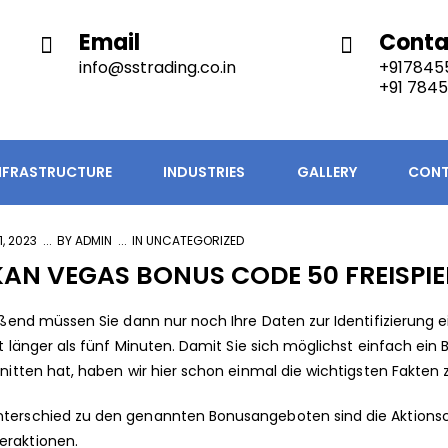
Email
Conta
info@sstrading.co.in
+9178455
+91 7845
NFRASTRUCTURE
INDUSTRIES
GALLERY
CONT
, 2023
BY
ADMIN
IN
UNCATEGORIZED
AN VEGAS BONUS CODE 50 FREISPIE
ßend müssen Sie dann nur noch Ihre Daten zur Identifizierung e
t länger als fünf Minuten. Damit Sie sich möglichst einfach ei
itten hat, haben wir hier schon einmal die wichtigsten Fakte
nterschied zu den genannten Bonusangeboten sind die Aktionsc
eraktionen.